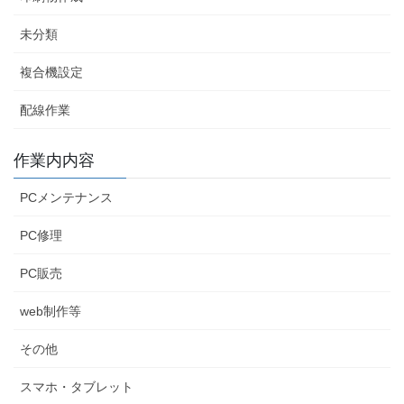
未分類
複合機設定
配線作業
作業内内容
PCメンテナンス
PC修理
PC販売
web制作等
その他
スマホ・タブレット