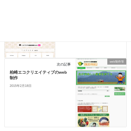
web制作等
次の記事
柏崎エコクリエイティブのweb
制作
2015年2月18日