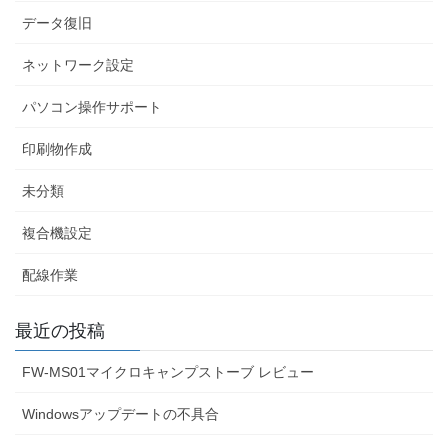
データ復旧
ネットワーク設定
パソコン操作サポート
印刷物作成
未分類
複合機設定
配線作業
最近の投稿
FW-MS01マイクロキャンプストーブ レビュー
Windowsアップデートの不具合