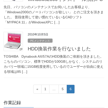
先日、パソコンのメンテナンスでお伺いしたお客様より、
「Windows2000のノートパソコンが欲しい」 とのご注文を頂きま
した。 普段使用して使い慣れているいるCADソフト
「MYPAC4.11」がWindowsXPに […]
2010年10月5日
PCメンテナンス
HDD換装作業を行ないました
TOSHIBA Dynabook AX/57AのHDD換装のご依頼を頂きました。
こちらのパソコン、標準でHDDが100GBしかなく、システムのリ
カバリー領域に15GB程度使用しているのでユーザーが自由に使え
る領域は85 […]
投
固
固
固
«
1
…
5
6
稿
定
定
定
ペ
ペ
ペ
の
作業記録
ー
ー
ー